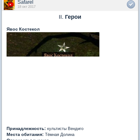
Safarel
18 окт 2017
II.
Герои
Явос Костекол
Принадлежность:
культисты Вендиго
Места обитания:
Тёмная Долина