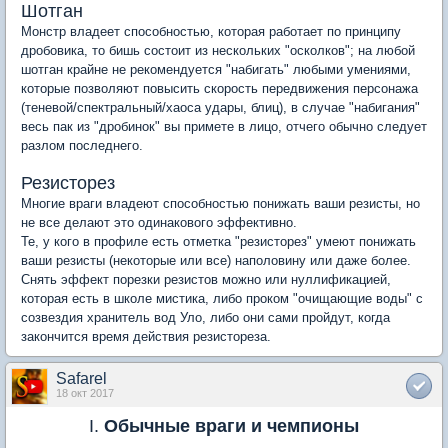
Шотган
Монстр владеет способностью, которая работает по принципу
дробовика, то бишь состоит из нескольких "осколков"; на любой
шотган крайне не рекомендуется "набигать" любыми умениями,
которые позволяют повысить скорость передвижения персонажа
(теневой/спектральный/хаоса удары, блиц), в случае "набигания"
весь пак из "дробинок" вы примете в лицо, отчего обычно следует
разлом последнего.
Резисторез
Многие враги владеют способностью понижать ваши резисты, но
не все делают это одинакового эффективно.
Те, у кого в профиле есть отметка "резисторез" умеют понижать
ваши резисты (некоторые или все) наполовину или даже более.
Снять эффект порезки резистов можно или нуллификацией,
которая есть в школе мистика, либо проком "очищающие воды" с
созвездия хранитель вод Уло, либо они сами пройдут, когда
закончится время действия резистореза.
Safarel
18 окт 2017
I.
Обычные враги и чемпионы