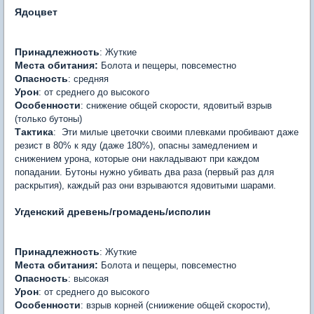
Ядоцвет
Принадлежность
: Жуткие
Места обитания:
Болота и пещеры, повсеместно
Опасность
: средняя
Урон
: от среднего до высокого
Особенности
: снижение общей скорости, ядовитый взрыв
(только бутоны)
Тактика
: Эти милые цветочки своими плевками пробивают даже
резист в 80% к яду (даже 180%), опасны замедлением и
снижением урона, которые они накладывают при каждом
попадании. Бутоны нужно убивать два раза (первый раз для
раскрытия), каждый раз они взрываются ядовитыми шарами.
Угденский древень/громадень/исполин
Принадлежность
: Жуткие
Места обитания:
Болота и пещеры, повсеместно
Опасность
: высокая
Урон
: от среднего до высокого
Особенности
: взрыв корней (сниижение общей скорости),