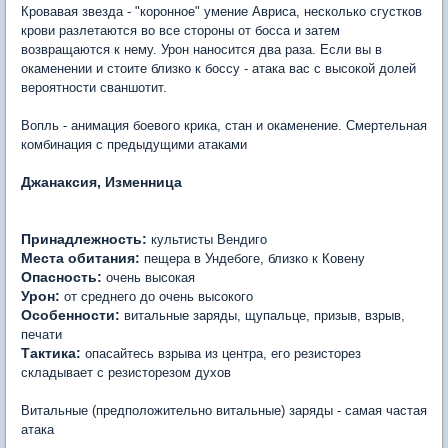
Кровавая звезда - "коронное" умение Авриса, несколько сгустков
крови разлетаются во все стороны от босса и затем
возвращаются к нему. Урон наносится два раза. Если вы в
окаменении и стоите близко к боссу - атака вас с высокой долей
вероятности сваншотит.
Вопль - анимация боевого крика, стан и окаменение. Смертельная
комбинация с предыдущими атаками
Джанаксия, Изменница
Принадлежность:
культисты Вендиго
Места обитания:
пещера в Ундебоге, близко к Ковену
Опасность:
очень высокая
Урон:
от среднего до очень высокого
Особенности:
витальные заряды, щупальце, призыв, взрыв,
печати
Тактика:
опасайтесь взрыва из центра, его резисторез
складывает с резисторезом духов
Витальные (предположительно витальные) заряды - самая частая
атака