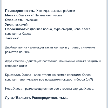
Принадлежность:
Хтоницы, высшие райлоки
Места обитания:
Пепельная путошь
Опасность:
высокая
Урон:
высокий
Особенности:
Двойная волна, аура смерти, нова Хаоса,
кристаллы Хаоса
Тактика:
Двойная волна - анимация такая же, как и у Гравы, снижение
резистов на 28%
Аура смерти - действует постоянно, понижение навыка защиты и
скорости атаки
Кристаллы Хаоса - босс ставит на землю кристалл Хаоса,
кристалл увеличивает все показатели скорости босса (оа?)
Нова Хаоса - разлетающиеся во все стороны заряды Хаоса.
Лунал'Вальгот, Распорядитель тьмы