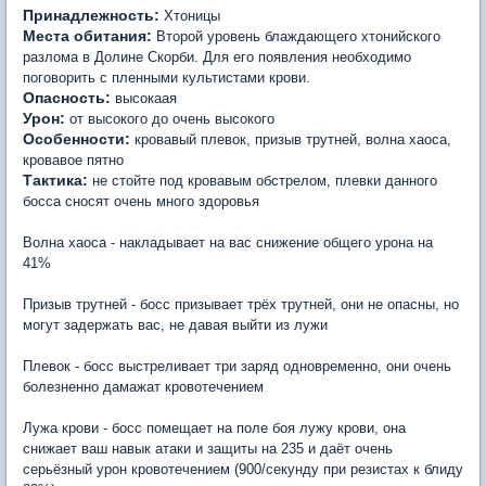
Принадлежность:
Хтоницы
Места обитания:
Второй уровень блаждающего хтонийского
разлома в Долине Скорби. Для его появления необходимо
поговорить с пленными культистами крови.
Опасность:
высокаая
Урон:
от высокого до очень высокого
Особенности:
кровавый плевок, призыв трутней, волна хаоса,
кровавое пятно
Тактика:
не стойте под кровавым обстрелом, плевки данного
босса сносят очень много здоровья
Волна хаоса - накладывает на вас снижение общего урона на
41%
Призыв трутней - босс призывает трёх трутней, они не опасны, но
могут задержать вас, не давая выйти из лужи
Плевок - босс выстреливает три заряд одновременно, они очень
болезненно дамажат кровотечением
Лужа крови - босс помещает на поле боя лужу крови, она
снижает ваш навык атаки и защиты на 235 и даёт очень
серьёзный урон кровотечением (900/секунду при резистах к блиду