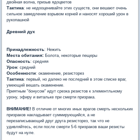
двойная волна, призыв ядоцветов
Тактика
: не недооценивайте этих существ, они вешают очень
сильное замедление взрывом корней и наносят хороший урон в
рукопашной
Древний дух
Принадлежность
: Нежить
Места обитания:
Болота, некоторые пещеры
Опасность
: средняя
Урон
: средний
Особенности
: окаменение, резисторез
Тактика
: первый, но далеко не последний в этом списке враг,
умеющий вешать окаменение.
Приятным "бонусом" идут срезка резистов к элементльному
урону, эфиру и витальке при смерти призрака.
ВНИМАНИЕ!
В отличие от многих иных врагов смерть нескольких
призраков накладывает суммирующийся, а не
перезаписывающий друг друга резисторез, так что не
удивляйтесь, если после смерти 5-6 призраков ваши резисты
будут на нуле.