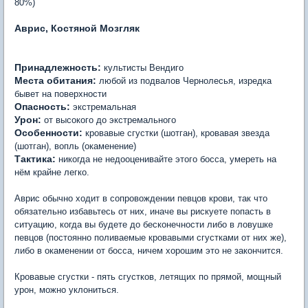
80%)
Аврис, Костяной Мозгляк
Принадлежность:
культисты Вендиго
Места обитания:
любой из подвалов Чернолесья, изредка
бывет на поверхности
Опасность:
экстремальная
Урон:
от высокого до экстремального
Особенности:
кровавые сгустки (шотган), кровавая звезда
(шотган), вопль (окаменение)
Тактика:
никогда не недооценивайте этого босса, умереть на
нём крайне легко.
Аврис обычно ходит в сопровождении певцов крови, так что
обязательно избавьтесь от них, иначе вы рискуете попасть в
ситуацию, когда вы будете до бесконечности либо в ловушке
певцов (постоянно поливаемые кровавыми сгустками от них же),
либо в окаменении от босса, ничем хорошим это не закончится.
Кровавые сгустки - пять сгустков, летящих по прямой, мощный
урон, можно уклониться.