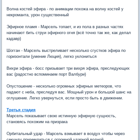
Волна костей эфира - по анимации похожа на волну костей у
некроманта, урон существенный
Эфирное пламя - Марсель топает, и из пола в разных частях
начинают бить струи эфирного огня (всё точно так же, как делал
кадавр)
Шогган - Марсель выстреливает несколько сгустков эфира по
горизонтали (умение Люция), легко уклониться
Вихри эфира - босс призывает три вихря эфира, преследующих
вас (радостно вспоминаем порт Валбури)
Опустошение - несколько огромных эфирных метеоров, что
падают с неба, преследуя вас. Мощный урон и большой шанс на
оглушение. Легко увернуться, если просто быть в движении.
Третья стадия
Марсель показывает свою истинную эфирную сущность,
становясь похожим на призрака
Орбитальный удар - Марсель взмывает в воздух чтобы через
секунду приземлиться с огромной ударной волной,