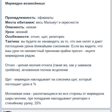
Мирмидон вознесённых
Принадлежность
: эфириалы
Места обитания:
весь Мальмут и окресности
Опасность
: низкая
Урон
: низнкий
Особенности
: отхил, щит, резиторез
Тактика
: вы будете их ненавидеть за то, что они хилят и дают
поглощение урона ближайшим союзникам. Если вы видите, что
ваш урон по неизвестный причинам крайне просел - ищите
мирмидонов рядом.
Отхил - цепная молния отхила (такая же, как у шаманов
гробблов), мгновенное полное исцеление
Щит - мирмидон накладывает на союзника щит, который
поглощает урон в %
Молниевая нова - разлетающиеся во все стороны от мирмидона
шары молнии, при попадании накладывают резиторез к
стихийному урону, 15%