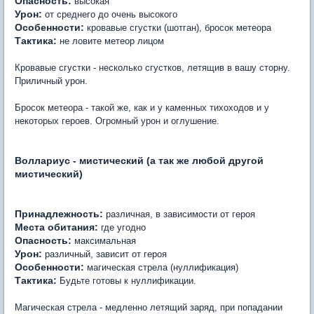
Опасность:
высокая
Урон:
от среднего до очень высокого
Особенности:
кровавые сгустки (шотган), бросок метеора
Тактика:
не ловите метеор лицом
Кровавые сгустки - несколько сгустков, летящив в вашу сторну.
Приличный урон.
Бросок метеора - такой же, как и у каменных тихоходов и у
некоторых героев. Огромный урон и оглушение.
Воллариус - мистический (а так же любой другой
мистический)
Принадлежность:
различная, в зависимости от героя
Места обитания:
где угодно
Опасность:
максимальная
Урон:
различный, зависит от героя
Особенности:
магическая стрела (нуллификация)
Тактика:
Будьте готовы к нуллификации.
Магическая стрела - медленно летящий заряд, при попадании