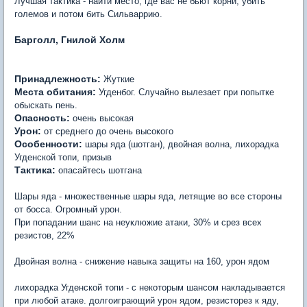
Лучшая тактика - найти место, где вас не бьют корни, убить
големов и потом бить Сильваррию.
Барголл, Гнилой Холм
Принадлежность:
Жуткие
Места обитания:
Угденбог. Случайно вылезает при попытке
обыскать пень.
Опасность:
очень высокая
Урон:
от среднего до очень высокого
Особенности:
шары яда (шотган), двойная волна, лихорадка
Угденской топи, призыв
Тактика:
опасайтесь шотгана
Шары яда - множественные шары яда, летящие во все стороны
от босса. Огромный урон.
При попадании шанс на неуклюжие атаки, 30% и срез всех
резистов, 22%
Двойная волна - снижение навыка защиты на 160, урон ядом
лихорадка Угденской топи - с некоторым шансом накладывается
при любой атаке. долгоиграющий урон ядом, резисторез к яду,