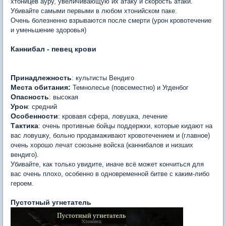
хтоницев ауру, увеличивающую их атаку и скорость атаки.
Убивайте самыми первыми в любом хтонийском паке.
Очень болезненно взрываются после смерти (урон кровотечение
и уменьшение здоровья)
Каннибал - певец крови
Принадлежность
: культисты Вендиго
Места обитания:
Темнолесье (повсеместно) и Угденбог
Опасность
: высокая
Урон
: средний
Особенности
: кровавя сфера, ловушка, лечение
Тактика
: очень противные бойцы поддержки, которые кидают на
вас ловушку, больно продамаживают кровотечением и (главное)
очень хорошо лечат союзыне войска (каннибалов и низших
вендиго).
Убивайте, как только увидите, иначе всё может кончиться для
вас очень плохо, особенно в одновременной битве с каким-либо
героем.
Пустотный угнетатель