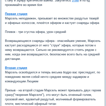
стану и эфиру критически важны. Закупитесь
этим
и по кд
прожимайте во время боя
Первая стадия
Марсель неподвижен, призывает во множестве раздутых тваерй
и эфирных колоссов, плюётся эфиром и кастует снаряды эфира
Плевок - три сгустка эфира, урон средний
Возвращающиеся снаряды эфира - опаснейшее умение, Марсель
кастует расходящиеся от него "струи" эфира, которые потом к
нему возвращаются. Сильно не рекомендуется стоять рядом с
ним, когда они возвращаются, безопаснее всего быть на средней
дистанции.
Вторая стадия
Марсель освободился и теперь весьма бодро вас преследует, по
поведению являя собой нечто среднее между кадавром и
командующим Люцием
Призыв - на второй стадии Марсель может призывать двух героев
сразу("творения Марселя"), это могут быть огненный голем,
грозовой имп, ядовитый раздутый, молниевый формирователь
плоти, мистический эфирный титан