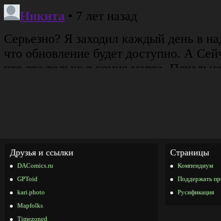
Друзья и ссылки
Страницы
DAComics.ru
Компендиум
GPToid
Поддержать пр
kari.photo
Русификация
Mapfolks
Timezoned