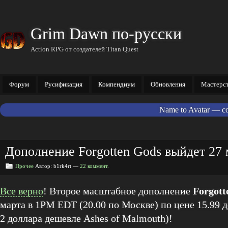
Grim Dawn по-русски
Action RPG от создателей Titan Quest
Форум
Русификация
Компендиум
Обновления
Мастерс
Name to Avatar — с
Дополнение Forgotten Gods выйдет 27 
Прочее
Автор: b1rk4rt —
22 коммент.
Все верно
! Второе масштабное дополнение
Forgott
марта в 1PM EDT (20.00 по Москве) по цене 15.99 
2 доллара дешевле Ashes of Malmouth)!