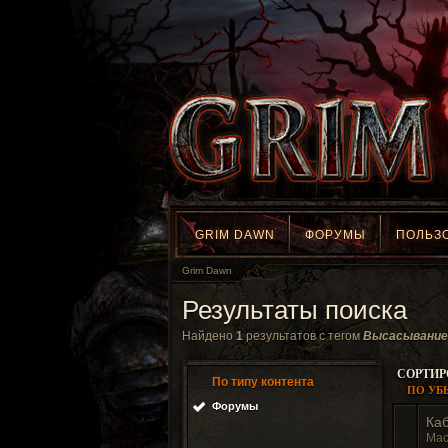
GRIM DAWN
ФОРУМЫ
ПОЛЬЗ
Grim Dawn
Результаты поиска
Найдено
1
результатов с тегом
Высасывание
СОРТИР
По типу контента
ПО У
Форумы
Каб
Мас