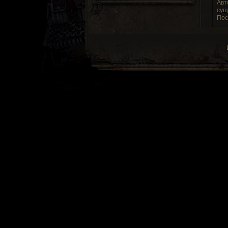
Авт
сущ
Пос