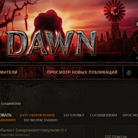
ОВАТЕЛИ
ПРОСМОТР НОВЫХ ПУБЛИКАЦИЙ
 сущности
ОВАТЬ
ДАТЕ ОБНОВЛЕНИЯ
ЗАГОЛОВКУ
СООБЩЕНИЯМ
ПРОСМО
БЫВАНИЮ
ПО ВОЗРАСТАНИЮ
балист (некромант+оккультист)
в
терства (классы)
152 Ответов