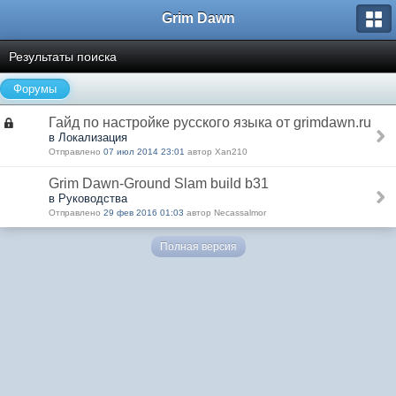
Grim Dawn
Результаты поиска
Форумы
Гайд по настройке русского языка от grimdawn.ru
в Локализация
Отправлено
07 июл 2014 23:01
автор Xan210
Grim Dawn-Ground Slam build b31
в Руководства
Отправлено
29 фев 2016 01:03
автор Necassalmor
Полная версия